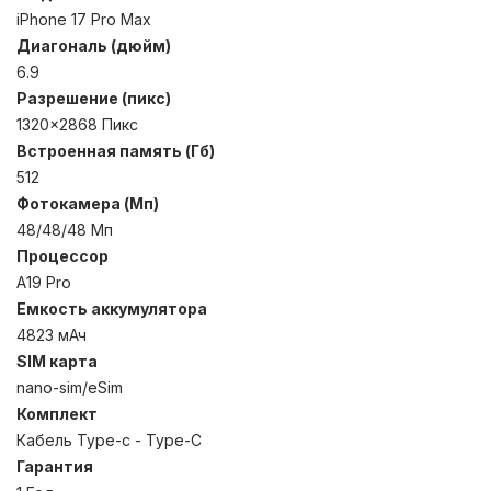
iPhone 17 Pro Max
Диагональ (дюйм)
6.9
Разрешение (пикс)
1320x2868 Пикс
Встроенная память (Гб)
512
Фотокамера (Мп)
48/48/48 Мп
Процессор
A19 Pro
Емкость аккумулятора
4823 мАч
SIM карта
nano-sim/eSim
Комплект
Кабель Type-c - Type-C
Гарантия